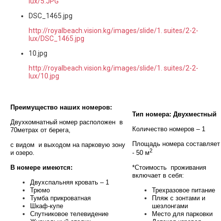
lux/5.JPG
DSC_1465.jpg
http://royalbeach.vision.kg/images/slide/1. suites/2-2-
lux/DSC_1465.jpg
10.jpg
http://royalbeach.vision.kg/images/slide/1. suites/2-2-
lux/10.jpg
Преимущество наших номеров:
Тип номера: Двухместный
Двухкомнатный номер расположен в
Количество номеров – 1
70метрах от берега,
Площадь номера составляет
с видом и выходом на парковую зону
2
и озеро.
- 50 м
В номере имеются:
*Стоимость проживания
включает в себя:
Двухспальняя кровать – 1
Трюмо
Трехразовое питание
Тумба прикроватная
Пляж с зонтами и
Шкаф-купе
шезлонгами
Спутниковое телевидение
Место для парковки